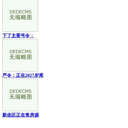
下了主要号令：
严令：正在2027岁尾
新坐区正在售房源